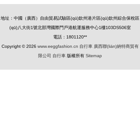
的回憶時光
（組圖）
地址：中國（廣西）自由貿易試驗區(qū)欽州港片區(qū)欽州綜合保稅區
(qū)八大街1號北部灣國際門戶港航運服務中心1樓103DS506室
電話：1801120**
Copyright © 2026
www.eeggfashion.cn
自行車
廣西聯(lián)納特商貿有
限公司
自行車
版權所有
Sitemap